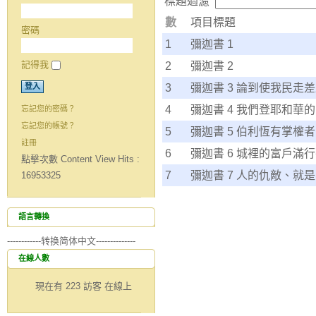
標題過濾
數
項目標題
密碼
1
彌迦書 1
記得我
2
彌迦書 2
3
彌迦書 3 論到使我民走
4
彌迦書 4 我們登耶和華
忘記您的密碼？
忘記您的帳號？
5
彌迦書 5 伯利恆有掌權者
註冊
6
彌迦書 6 城裡的富戶滿
點擊次數 Content View Hits :
7
彌迦書 7 人的仇敵、就
16953325
語言轉換
------------转换简体中文--------------
在線人數
現在有 223 訪客 在線上